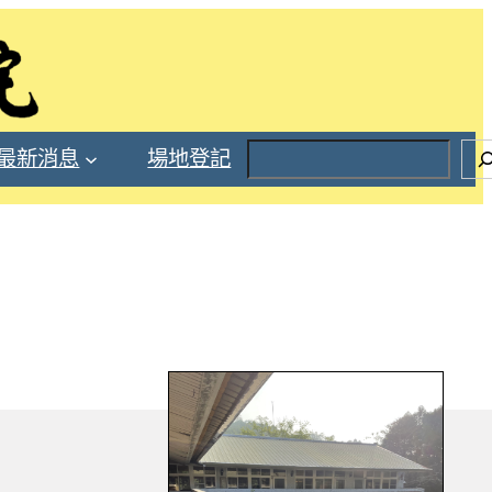
S
最新消息
場地登記
e
a
r
c
h