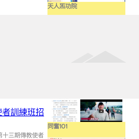
天人炁功院
天人研究學院
使者訓練班招
同奮101
第十三期傳教使者