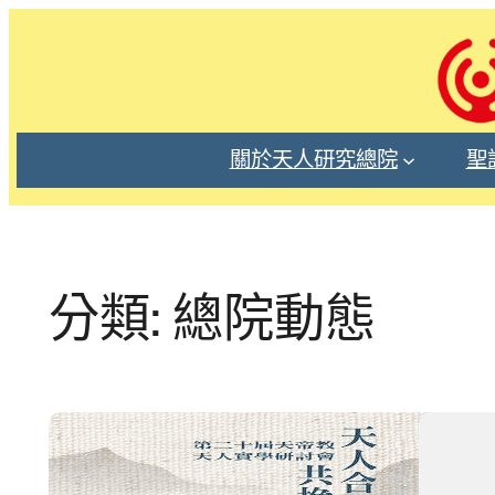
跳
至
主
要
內
關於天人研究總院
聖
容
分類: 總院動態