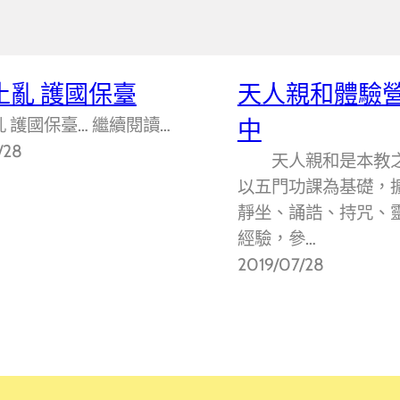
止亂 護國保臺
天人親和體驗營
 護國保臺… 繼續閱讀…
中
/28
天人親和是本教之
以五門功課為基礎，
靜坐、誦誥、持咒、
經驗，參…
2019/07/28