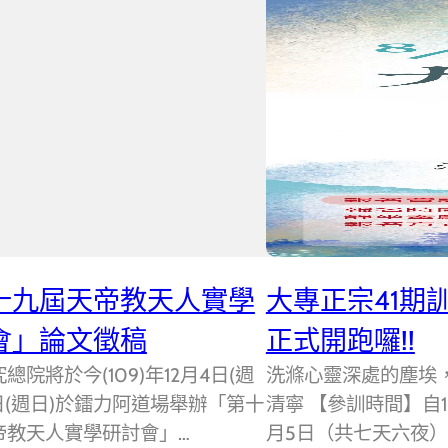
十九屆天帝教天人實學
大專正宗41期
會」論文徵稿
正式開跑囉!!
總院將於今(109)年12月4日(週
洗滌心靈深處的塵埃
日(週日)於鐳力阿道場舉辦「第十
清寧 【參訓時間】自1
帝教天人實學研討會」…
月5日（共七天六夜）