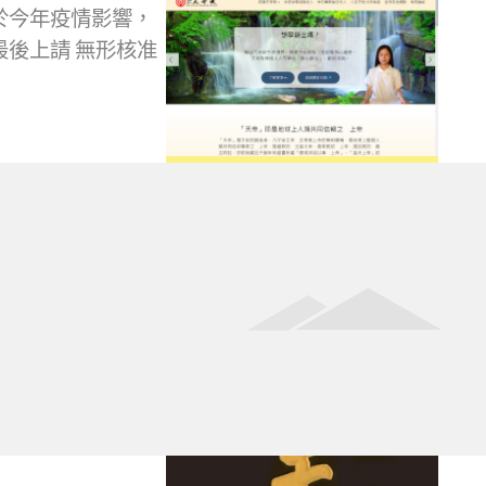
於今年疫情影響，
後上請 無形核准
為什麼要在地球上復興先天天
帝教
復興先天天帝教緣起