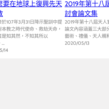
麼要在地球上復興先天
2019年第十
教
討會論文集
於107年3月31日降示聖訓中提
2019年第十八屆天
對本教之時代使命、救劫天命，
論文內容涵蓋三大部分
奮是知其然，不知其所以
藝術、禮儀、天人親
。…
2020/05/13
5/14