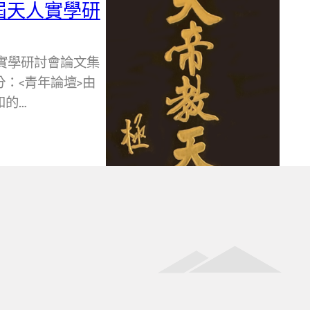
八屆天人實學研
人實學研討會論文集
：<青年論壇>由
和的…