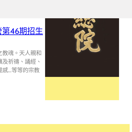
第46期招生
教魂。天人親和
擴及祈禱、誦經、
靈感…等等的宗教