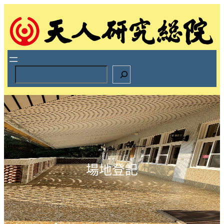
跳
至
主
要
內
容
S
e
a
r
c
h
場地登記