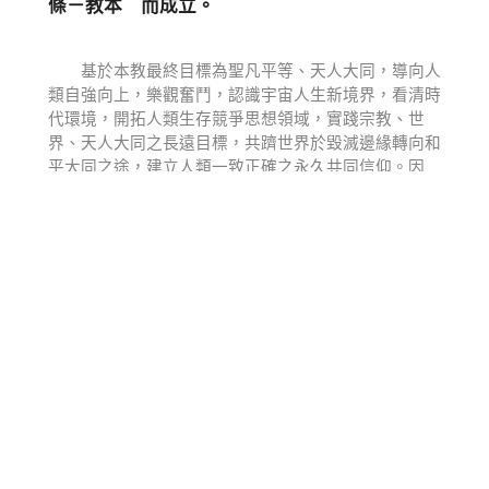
條－教本 而成立。
基於本教最終目標為聖凡平等、天人大同，導向人
類自強向上，樂觀奮鬥，認識宇宙人生新境界，看清時
代環境，開拓人類生存競爭思想領域，實踐宗教、世
界、天人大同之長遠目標，共躋世界於毀滅邊緣轉向和
平大同之途，建立人類一致正確之永久共同信仰。因
此，本教各級宏教幹部之精神教育，應以傳播天帝真
道，研修本教教義為救世之本。
為期揭破宇宙秘奧，深入太空探求宇宙最後究竟，
溝通天人文化，傳播天帝真道，本教特設「天人研究總
院」，下分：（一）天人文化院。（二）天人親和院。
（三）天人合一院。 三大研究部門，其組織辦法另定
之。
天帝教教綱 附件十四：教本－天人研究總院組
織辦法