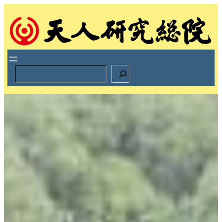
跳
至
主
要
內
容
S
e
a
r
c
h