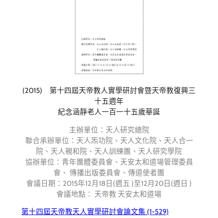
(2015) 第十四屆天帝教人實學研討會暨天帝教復興三
十五週年
紀念涵靜老人一百一十五歲華誕
主辦單位：天人研究總院
聯合承辦單位：天人炁功院、天人文化院、天人合一
院、天人親和院、天人訓練團、天人研究學院
協辦單位：青年團體委員會、天安太和道場管理委員
會、 傳播出版委員會、傳道使者團
會議日期：2015年12月18日(週五 )至12月20日(週日 )
會議地點： 天帝教 天安太和道場
第十四屆天帝教天人實學研討會論文集 (1-529)