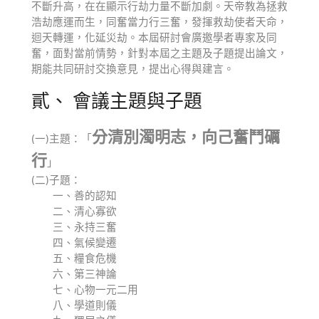
不斷升高，在在顯示行劫力量不斷加劇。天帝教為拯救
浩劫應運而生，同奮當力行三奮，發揮救劫使者天命，
迴天轉運，化延災劫。本屆研討會廣邀學者專家及同
奮，面對當前情勢，針對本屆之主題及子題提出論文，
期能共同研討交換意見，提出心得與建言。
貳、 會議主題與子題
分清別濁明志，向己奮鬥礪
(一)主題：「
行
」
(二)子題：
一、善的認知
二、清心寡欲
三、永持三奮
四、氣候變遷
五、糧食危機
六、第三神論
七、心物一元二用
八、學道則儀