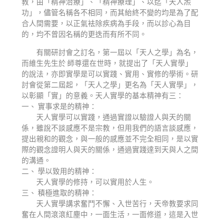
教，由「精神治療」、「精神療理」、以迄「天人炁
功」，儘管名稱各不相同，而其紿終不變的均是為了配
合人間需要，以正氣袪除疾病為手段，而以診心為目
的，均不曾因名稱的更迭而有所不同。
有關研討會之訂名，第一屆以「天人之學」為名，
而維生先生於 師尊還在世時，就提出了「天人實學」
的說法，亦即實學是可以實踐、實用、實修的學術。研
討會從第二屆起，「天人之學」更名為「天人實學」，
以彰顯「實」的意義。天人實學的基本精神有三：
一、 實事求是的精神：
天人實學可以實踐，通過實證以驗證人與天的關
係，雖說不談感應不是宗教，但用我們的語言談感應，
提出親和的觀念，與一般的感應並不完全相同，是以實
際的觀念證明人與天的關係，通過實踐達到天與人之間
的溝通。
二、 學以致用的精神：
天人實學的修持，可以實用於人生。
三、 積極進取的精神：
天人實學講求奮鬥不懈、入世苦行，天帝教要求同
奮在人間滾滾紅塵中，一面生活，一面修道，這是入世