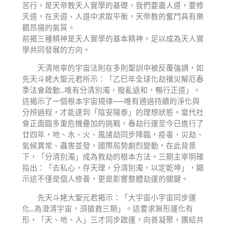
苦行，是天帝教天人實學的基礎，我們要盡人道，要修
天道，在天道、人道中求取平衡，天帝教的奮鬥具有樂
觀昂揚的氣質。
前揭三種精神是天人實學的基本精神，足以成為天人實
學共同發展的方向。
天清地寧的宇宙法則在多則聖訓中被反覆強調，如
先天斗姥大聖元君所示：「乙巳年全球化劫禳災解厄春
季法會啟動…唯有分清別濁，撥亂返和，暢行正道」。
這揭示了一個根本宇宙規律——唯有通過持續的淨化與
分辨過程，才能達到「陰安陽泰」的理想狀態。當代社
會正面臨多重危機疊加的挑戰，春劫行運至今已進行了
廿四年，地、水、火、風諸劫同步降臨，疫毒、災劫、
氣候異常、蟲害並發，國際局勢劇烈變動，在此背景
下，「分清別濁」成為救劫的根本方法。三期主宰明確
指出：「去私心，存天理，分清別濁，以定乾坤」，顯
示這不僅是個人修養，更是影響整體劫運的關鍵。
先天斗姥大聖元君揭示：「大宇宙小宇宙同步運
化…為澄清宇宙，須搶救三期」。這要求無形運化有
形，「天、地、人」三才同步啟運，向善凝聚，團結共