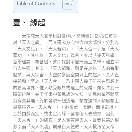
Table of Contents
壹、 緣起
天帝教天人實學研討會(以下簡稱研討會)乃在於探
討「天人之學」，而其研究方向包含四大部份，分別為
「天人文化」、「天人親和」、「天人合一」及「天人
炁功」，其中以「天人文化」為首，並以「後天科學、
哲學理論」為基礎，進而探討宇宙形而上之學，建立宇
宙人生觀；其次，「天人親和」則是在於以「人的有形
軀體」與大宇宙、大空間多度空間以上的超人、真人直
接親和。至於「天人合一」乃中國人幾千年來在思想上
的最高境界，惟人類受限於物理上的束縛，如何將此一
障礙排除，幾千年來中華民族的先知、先覺前輩不斷努
力窮究其理，終於發現一個道理：想要達到人類思想上
最高境界—「天人合一」，必須處「虛靜」而後能得。
至於由靜而定，或由定而靜，全靠個人去體會。因此
「天人合一」的研究，是人類貫通天人、啟發智慧的根
源；而「天人炁功」則是自天德教、天人教乃至天帝