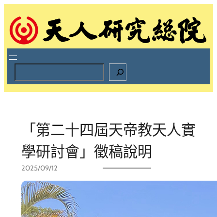
跳
至
主
要
內
容
S
e
a
r
c
h
「第二十四屆天帝教天人實
學研討會」徵稿說明
2025/09/12