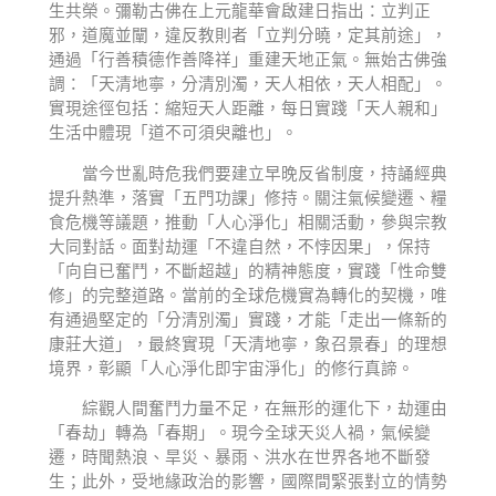
生共榮。彌勒古佛在上元龍華會啟建日指出：立判正
邪，道魔並闡，違反教則者「立判分曉，定其前途」，
通過「行善積德作善降祥」重建天地正氣。無始古佛強
調：「天清地寧，分清別濁，天人相依，天人相配」。
實現途徑包括：縮短天人距離，每日實踐「天人親和」
生活中體現「道不可須臾離也」。
當今世亂時危我們要建立早晚反省制度，持誦經典
提升熱準，落實「五門功課」修持。關注氣候變遷、糧
食危機等議題，推動「人心淨化」相關活動，參與宗教
大同對話。面對劫運「不違自然，不悖因果」，保持
「向自已奮鬥，不斷超越」的精神態度，實踐「性命雙
修」的完整道路。當前的全球危機實為轉化的契機，唯
有通過堅定的「分清別濁」實踐，才能「走出一條新的
康莊大道」，最終實現「天清地寧，象召景春」的理想
境界，彰顯「人心淨化即宇宙淨化」的修行真諦。
綜觀人間奮鬥力量不足，在無形的運化下，劫運由
「春劫」轉為「春期」。現今全球天災人禍，氣候變
遷，時聞熱浪、旱災、暴雨、洪水在世界各地不斷發
生；此外，受地緣政治的影響，國際間緊張對立的情勢