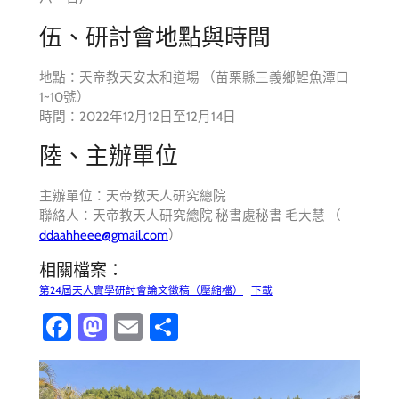
伍、研討會地點與時間
地點：天帝教天安太和道場 （苗栗縣三義鄉鯉魚潭口
1~10號）
時間：2022年12月12日至12月14日
陸、主辦單位
主辦單位：天帝教天人研究總院
聯絡人：天帝教天人研究總院 秘書處秘書 毛大慧 （
ddaahheee@gmail.com
）
相關檔案：
第24屆天人實學研討會論文徵稿（壓縮檔）
下載
Fa
M
E
分
ce
as
m
享
b
to
ail