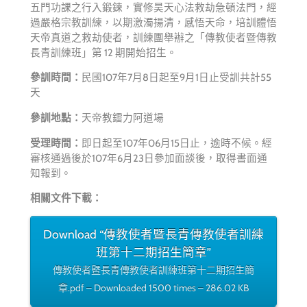
五門功課之行入鍛鍊，實修昊天心法救劫急頓法門，經
過嚴格宗教訓練，以期激濁揚清，感悟天命，培訓體悟
天帝真道之救劫使者，訓練團舉辦之「傳教使者暨傳教
長青訓練班」第 12 期開始招生。
參訓時間：
民國107年7月8日起至9月1日止受訓共計55
天
參訓地點：
天帝教鐳力阿道場
受理時間：
即日起至107年06月15日止，逾時不候。經
審核通過後於107年6月23日參加面談後，取得書面通
知報到。
相關文件下載：
Download “傳教使者暨長青傳教使者訓練
班第十二期招生簡章”
傳教使者暨長青傳教使者訓練班第十二期招生簡
章.pdf – Downloaded 1500 times – 286.02 KB