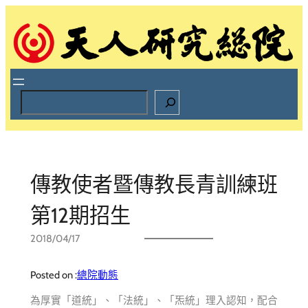
跳
至
主
要
內
容
S
e
a
r
c
h
傳教使者暨傳教長青訓練班
第12期招生
2018/04/17
Posted on :
總院動態
為厚實「道統」、「法統」、「炁統」理入認知，配合