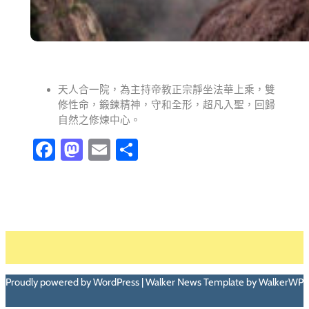
天人合一院，為主持帝教正宗靜坐法華上乘，雙
修性命，鍛鍊精神，守和全形，超凡入聖，回歸
自然之修煉中心。
Facebook
Mastodon
Email
分
享
Proudly powered by WordPress | Walker News Template by WalkerWP