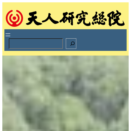
跳
至
主
要
內
容
S
e
a
r
c
h