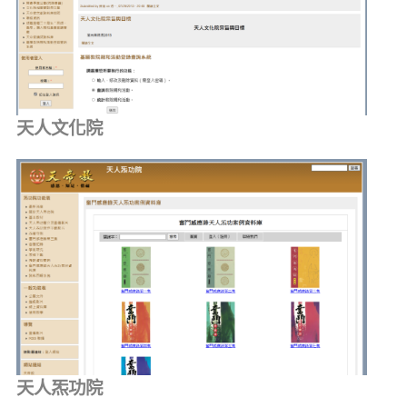
天人文化院
天人炁功院