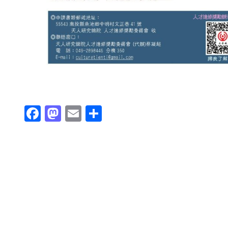
Fa
M
E
分
ce
as
m
享
b
to
ail
o
d
ok
o
n