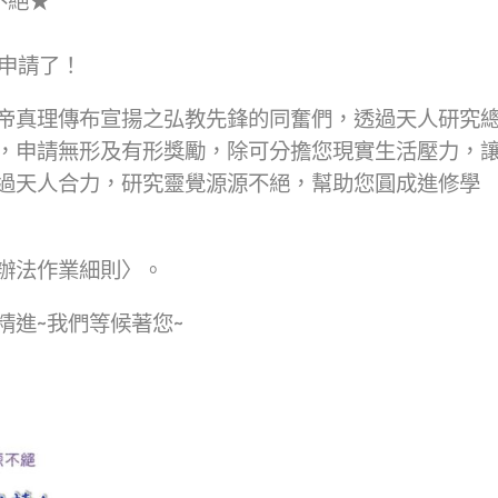
不絕★
理申請了！
帝真理傳布宣揚之弘教先鋒的同奮們，透過天人研究
，申請無形及有形獎勵，除可分擔您現實生活壓力，
過天人合力，研究靈覺源源不絕，幫助您圓成進修學
辦法作業細則〉。
進~我們等候著您~