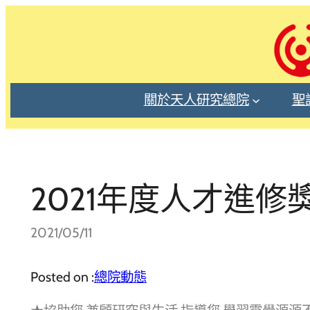
跳
至
主
要
內
關於天人研究總院
聖
容
2021年度人才進
2021/05/11
Posted on :
總院動態