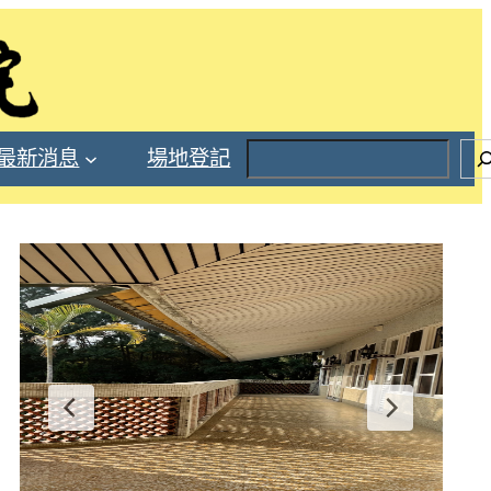
S
最新消息
場地登記
e
a
r
c
h