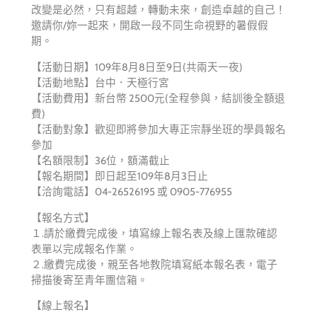
改變是必然，只有超越，轉動未來，創造卓越的自己！
邀請你/妳一起來，開啟一段不同生命視野的暑假假
期。
【活動日期】109年8月8日至9日(共兩天一夜)
【活動地點】台中．天極行宮
【活動費用】新台幣 2500元(全程參與，結訓後全額退
費)
【活動對象】歡迎即將參加大專正宗靜坐班的學員報名
參加
【名額限制】36位，額滿截止
【報名期間】即日起至109年8月3日止
【洽詢電話】04-26526195 或 0905-776955
【報名方式】
１.請於繳費完成後，填寫線上報名表及線上匯款確認
表單以完成報名作業。
２.繳費完成後，親至各地教院填寫紙本報名表，電子
掃描後寄至青年團信箱。
【線上報名】