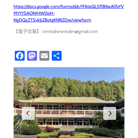
https://docs.google.com/forms/d/e/1FAIpQLSffBKwAl7oYV
MY1YSAONIHW0pH-
NgDQzZTSvkbZBotgKNRZDw/viewform
【電子信箱】 centralnewrealm@gmail.com
Fa
M
E
分
ce
as
m
享
b
to
ail
o
d
ok
o
n