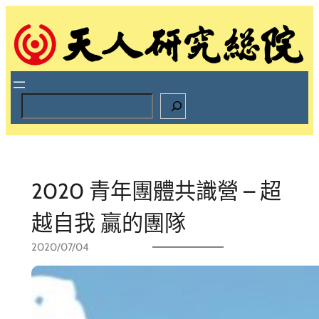
跳
至
主
要
內
容
S
e
a
r
c
h
2020 青年團體共識營 – 超
越自我 贏的團隊
2020/07/04