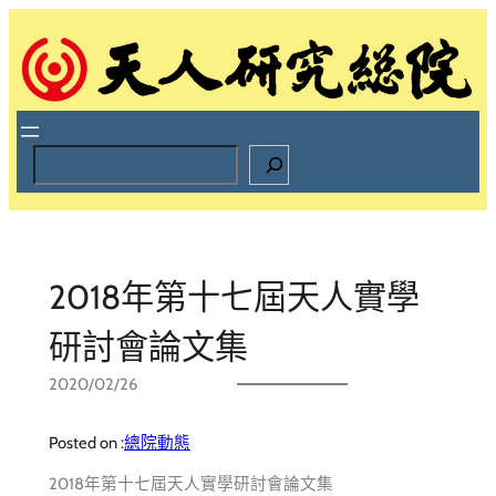
跳
至
主
要
內
容
S
e
a
r
c
h
2018年第十七屆天人實學
研討會論文集
2020/02/26
Posted on :
總院動態
2018年第十七屆天人實學研討會論文集