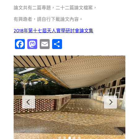
論文共有二篇專題，二十二篇論文檔案，
有興趣者，請自行下載論文內容。
2018年第十七屆天人實學研討會論文集
Fa
M
E
分
ce
as
m
享
b
to
ail
o
d
ok
o
n