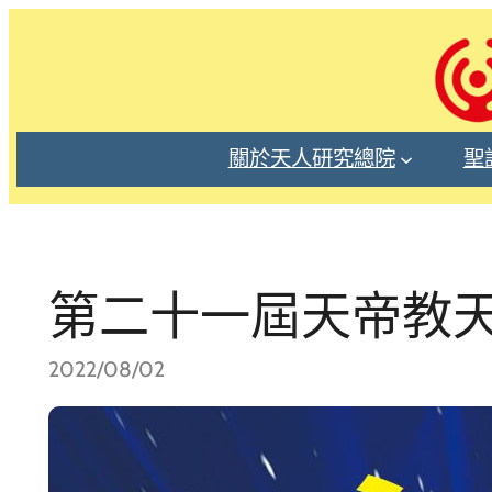
跳
至
主
要
內
關於天人研究總院
聖
容
第二十一屆天帝教
2022/08/02