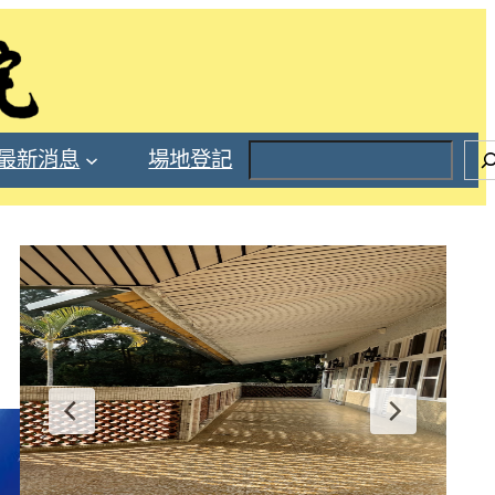
S
最新消息
場地登記
e
a
r
c
h