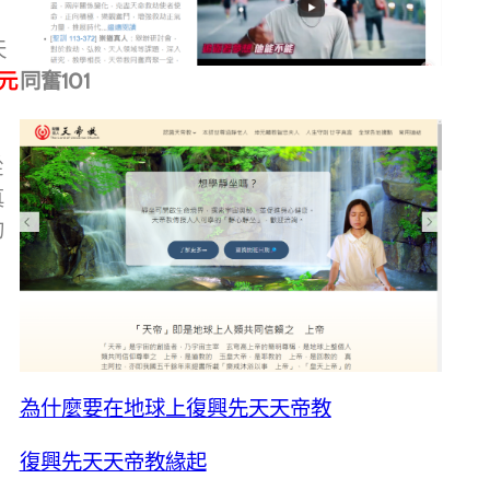
天
同奮101
元
。
從
真
的
為什麼要在地球上復興先天天帝教
復興先天天帝教緣起