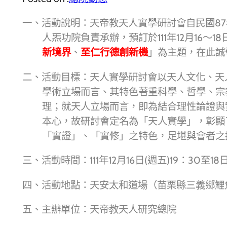
一、活動說明：天帝教天人實學研討會自民國8
人炁功院負責承辦，預訂於111年12月16
新境界
、
至仁行德創新機
」為主題，在此誠
二、活動目標：天人實學研討會以天人文化、天
學術立場而言、其特色著重科學、哲學、宗
理；就天人立場而言，即為結合理性論證與
本心，故研討會定名為「天人實學」，彰顯
「實證」、「實修」之特色，足堪與會者之
三、活動時間：111年12月16日(週五)19：30至18日
四、活動地點：天安太和道場（苗栗縣三義鄉鯉魚
五、主辦單位：天帝教天人研究總院