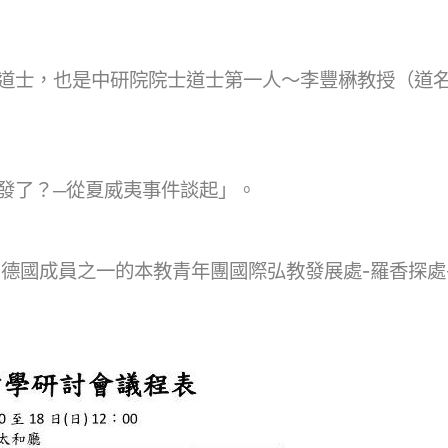
道士，也是中研院院士道士第一人～李豐楙教授（道
發了？─從夏威夷事件談起」。
）德國成員之一的本教青年團國際弘教發展處-羅香探處