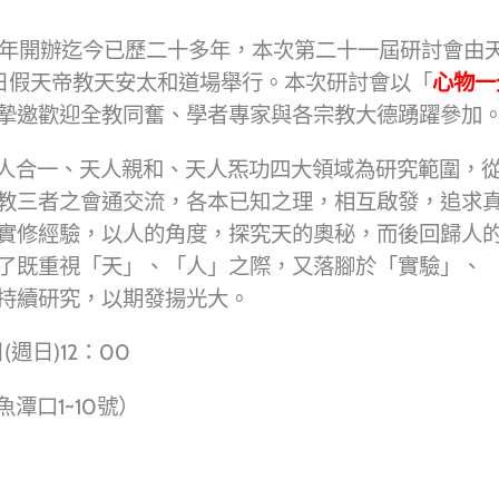
7年開辦迄今已歷二十多年，本次第二十一屆研討會由
～18日假天帝教天安太和道場舉行。本次研討會以「
心物一
摯邀歡迎全教同奮、學者專家與各宗教大德踴躍參加
人合一、天人親和、天人炁功四大領域為研究範圍，
教三者之會通交流，各本已知之理，相互啟發，追求
實修經驗，以人的角度，探究天的奧秘，而後回歸人
了既重視「天」、「人」之際，又落腳於「實驗」、
持續研究，以期發揚光大。
(週日)12：00
潭口1~10號）