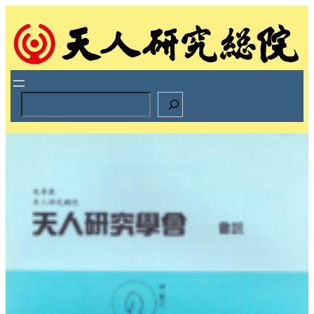
跳
至
主
要
內
容
S
e
a
r
c
h