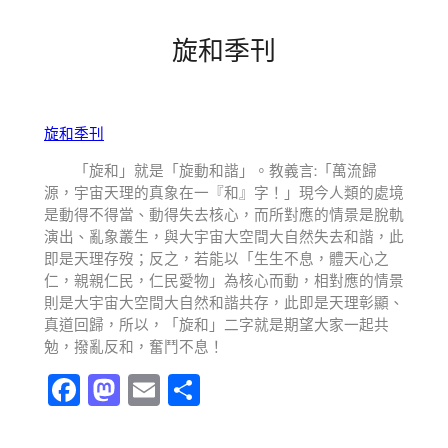
旋和季刊
旋和季刊
「旋和」就是「旋動和諧」。教義言:「萬流歸
源，宇宙天理的真象在一『和』字！」現今人類的處境
是動得不得當、動得失去核心，而所對應的情景是脫軌
演出、亂象叢生，與大宇宙大空間大自然失去和諧，此
即是天理存歿；反之，若能以「生生不息，體天心之
仁，親親仁民，仁民愛物」為核心而動，相對應的情景
則是大宇宙大空間大自然和諧共存，此即是天理彰顯、
真道回歸，所以，「旋和」二字就是期望大家一起共
勉，撥亂反和，奮鬥不息！
Facebook
Mastodon
Email
分
享