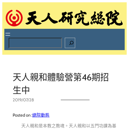
跳
至
主
要
內
容
S
e
a
r
c
h
天人親和體驗營第46期招
生中
2019/07/28
Posted on :
總院動態
天人親和是本教之教魂。天人親和以五門功課為基