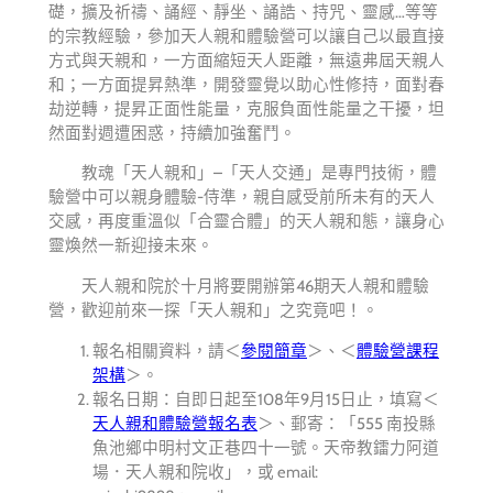
礎，擴及祈禱、誦經、靜坐、誦誥、持咒、靈感…等等
的宗教經驗，參加天人親和體驗營可以讓自己以最直接
方式與天親和，一方面縮短天人距離，無遠弗屆天親人
和；一方面提昇熱準，開發靈覺以助心性修持，面對春
劫逆轉，提昇正面性能量，克服負面性能量之干擾，坦
然面對週遭困惑，持續加強奮鬥。
教魂「天人親和」–「天人交通」是專門技術，體
驗營中可以親身體驗-侍準，親自感受前所未有的天人
交感，再度重溫似「合靈合體」的天人親和態，讓身心
靈煥然一新迎接未來。
天人親和院於十月將要開辦第46期天人親和體驗
營，歡迎前來一探「天人親和」之究竟吧！。
報名相關資料，請＜
參閱簡章
＞、＜
體驗營課程
架構
＞。
報名日期：自即日起至108年9月15日止，填寫＜
天人親和體驗營報名表
＞、郵寄：「555 南投縣
魚池鄉中明村文正巷四十一號。天帝教鐳力阿道
場．天人親和院收」，或 email: