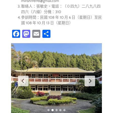
minshi9898@gmail.com
聯絡人：張敏史。電話：（０四九）二八九八四
四六（六線）分機：310
參訓時間：民國 108 年 10 月 6 日（星期日）至民
國 108 年 10 月 13 日（星期日）
Fa
M
E
分
ce
as
m
享
b
to
ail
o
d
ok
o
n