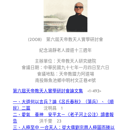
(2008) 第六屆天帝教天人實學研討會
紀念涵靜老人證道十三週年
主辦單位：天帝教天人研究總院
會議日期：中華民國九十七年一月四日至六日
會議地點：天帝教鐳力阿道場
南投縣魚池鄉中明村文正巷41號
第六屆天帝教天人實學研討會論文集
<1-493>
一、大道何以言兵？論《呂氏春秋》（蕩兵）、（順
民）二篇
沈明昌 1
二、愛氣 養神 安平太－〈老子河上公注〉讀書報
告
洪千雯 23
三、人極至中 一合天人：從大儒劉宗周人極圖而臻以