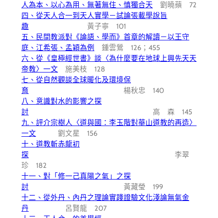
人為本、以心為用、無著無住、慎獨合天
劉曉蘋 72
四、從天人合一到天人實學－試論張載學說旨
趣
黃子寧 101
五、民間教派對《論語、學而》首章的解讀－以王守
庭、江希張、孟穎為例
鍾雲鶯 126；455
六、從《皇極經世書》談〈為什麼要在地球上興先天天
帝教〉一文
施美枝 128
七、從自然觀談全球暖化及環境保
育
楊秋忠 140
八、意識對水的影響之探
討
高 森 145
九、評介宗樹人〈道與國：李玉階對華山道教的再造〉
一文
劉文星 156
十、道教斬赤龍初
探
李翠
珍 182
十一、對「修一己真陽之氣」之探
討
黃藏瑩 199
十二、從外丹、內丹之理論實踐證驗文化淺論無氣金
丹
呂賢龍 207