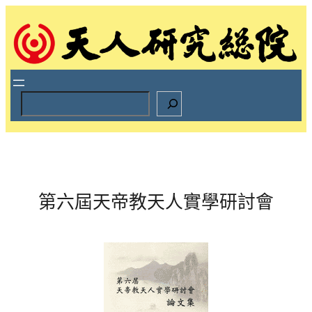
跳
至
主
要
內
容
S
e
a
r
c
h
第六屆天帝教天人實學研討會