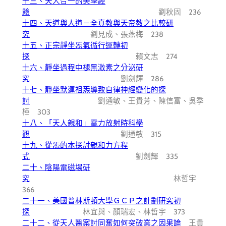
十三、天人合一的美學經
驗
劉秋固 236
十四、天道與人道－全真教與天帝教之比較研
究
劉見成、張燕梅 238
十五、正宗靜坐炁氣循行運轉初
探
賴文志 274
十六、靜坐過程中褪黑激素之分泌研
究
劉劍輝 286
十七、靜坐默運祖炁導致自律神經變化的探
討
劉通敏、王貴芳、陳信富、吳季
樺 303
十八、「天人親和」電力放射時科學
觀
劉通敏 315
十九、從炁的本探討親和力方程
式
劉劍輝 335
二十、陰陽電磁場研
究
林哲宇
366
二十一、美國普林斯頓大學ＧＣＰ之計劃研究初
探
林宜與、顏瑞宏、林哲宇 373
二十二、從天人醫案討同奮如何突破業之因果論
王貴