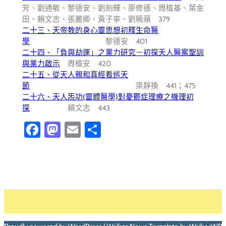
芳、劉通敏、黎德安、劉劍輝、廖修德、周植基、葉金
田、賴文志、張麗卿、黃子寧、劉曉蘋 379
二十三、天帝教的身心靈思想初釋生命醫
學
黎德安 401
二十四、「負與劫運」之業力研究－初探天人醫案聖訓
與業力啟示
周植安 420
二十五、從天人親和真經看巡天
節
梁靜換 441；475
二十六、天人炁功(靈體醫學)對憂鬱症理療之機理初
探
賴文志 443
Facebook
Mastodon
Email
分
享